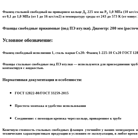
Фланец стальной свободный на приварном кольце Д
225 мм на Р
1,0 МПа (10 кгс/с
у
у
от 0,1 до 1,0 МПа (от 1 до 16 кгс/см2) и температуру среды от 243 до 573 К (от минус 
Фланцы свободные прижимные (под ПЭ втулки). Диаметр: 200 мм (расточ
Условное обозначение:
Фланец свободный исполнения 1, сталь марки Ст.20: Фланец 1-225-10 Ст.20 ГОСТ 1
Фланцы стальные свободные под ПЭ втулки — используются для присоединения трубоп
контактируя с жидкостью.
Нормативная документация и особенности:
ГОСТ 12822-80/ГОСТ 33259-2015
Простота монтажа и удобство использования
Соединение: с помощью крепежа через кольцо, приваренное к трубе
Конечную стоимость стальных свободных фланцев уточняйте у наших менеджеров в
техническим характеристикам продукции и условиям ее эксплуатации, в любое время –