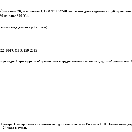
2
м
) из стали 20, исполнения 1, ГОСТ 12822-80 — служат для соединения трубопроводов
30 до плюс 300 °С).
енный под диаметр 225 мм).
2822–80/ГОСТ 33259-2015
роводной арматуры и оборудования в труднодоступных местах, где требуется частый 
 Самаре. Они просчитают стоимость с доставкой по всей России и СНГ. Также менед
 24 часа в сутки.