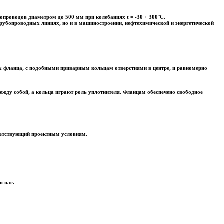
проводов диаметром до 500 мм при колебаниях t = ­-30 + 300°С.
трубопроводных линиях, но и в машиностроении, нефтехимической и энергетической
ых фланца, с подобными приварным кольцам отверстиями в центре, и равномерно
ежду собой, а кольца играют роль уплотнителя. Фланцам обеспечено свободное
ветствующий проектным условиям.
я вас.