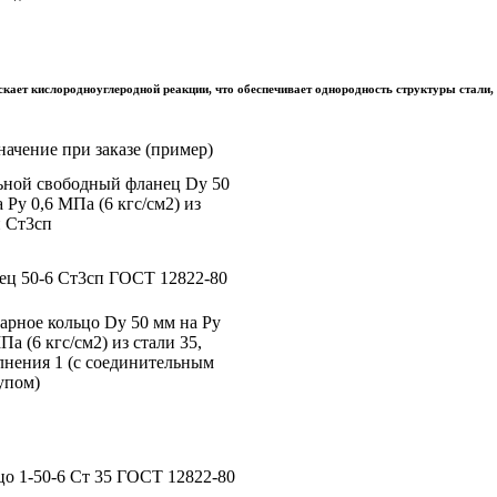
скает кислородно­углеродной реакции, что обеспечивает однородность структуры стали,
ачение при заказе (пример)
ьной свободный фланец Dy 50
 Рy 0,6 МПа (6 кгс/см2) из
и Ст3сп
ец 50-6 Ст3сп ГОСТ 12822-80
арное кольцо Dy 50 мм на Рy
Па (6 кгс/см2) из стали 35,
лнения 1 (с соединительным
упом)
цо 1-50-6 Ст 35 ГОСТ 12822-80