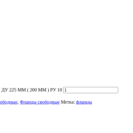
У 225 ММ ( 200 ММ ) РУ 10
вободные
,
Фланцы свободные
Метка:
фланцы