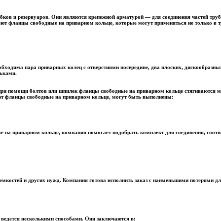
ков и резервуаров. Они являются крепежной арматурой — для соединения частей трубо
еют фланцы свободные на приварном кольце, которые могут применяться не только в 
обходима пара приварных колец с отверстиями посередине, два плоских, дискообразн
ьками.
 при помощи болтов или шпилек фланцы свободные на приварном кольце стягиваются м
уют фланцы свободные на приварном кольце, могут быть выполнены:
на приварном кольце, компания помогает подобрать комплект для соединения, соот
мкостей и других нужд. Компания готова исполнить заказ с наименьшими потерями дл
ведется несколькими способами. Они заключаются в: