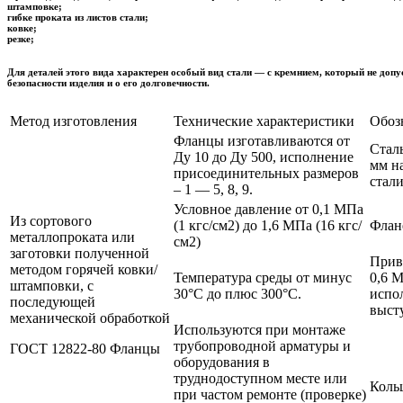
штамповке;
гибке проката из листов стали;
ковке;
резке;
Для деталей этого вида характерен особый вид стали — с кремнием, который не допу
безопасности изделия и о его долговечности.
Метод изготовления
Технические характеристики
Обозн
Фланцы изготавливаются от
Стал
Ду 10 до Ду 500, исполнение
мм на
присоединительных размеров
стал
– 1 — 5, 8, 9.
Условное давление от 0,1 МПа
Из сортового
(1 кгс/см2) до 1,6 МПа (16 кгс/
Флан
металлопроката или
см2)
заготовки полученной
Прив
методом горячей ковки/
Температура среды от минус
0,6 М
штамповки, с
30°С до плюс 300°С.
испо
последующей
выст
механической обработкой
Используются при монтаже
трубопроводной арматуры и
ГОСТ 12822-80 Фланцы
оборудования в
труднодоступном месте или
Коль
при частом ремонте (проверке)