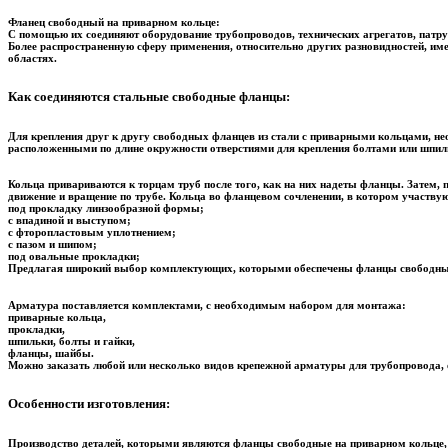
Фланец свободный на приварном кольце:
С помощью их соединяют оборудование трубопроводов, технических агрегатов, патруб
Более распространенную сферу применения, относительно других разновидностей, им
областях.
Как соединяются стальные свободные фланцы:
Для крепления друг к другу свободных фланцев из стали с приварными кольцами, не
расположенными по длине окружности отверстиями для крепления болтами или шпил
Кольца привариваются к торцам труб после того, как на них надеты фланцы. Затем,
движение и вращение по трубе. Кольца во фланцевом сочленении, в котором участв
под прокладку линзообразной формы;
с впадиной и выступом;
с фторопластовым уплотнением;
с пазом и шипом;
под овальные прокладки;
Предлагая широкий выбор комплектующих, которыми обеспечены фланцы свободные 
Арматура поставляется комплектами, с необходимым набором для монтажа:
приварные кольца,
прокладки,
шпильки, болты и гайки,
фланцы, шайбы.
Можно заказать любой или несколько видов крепежной арматуры для трубопровода, е
Особенности изготовления:
Производство деталей, которыми являются фланцы свободные на приварном кольце, 