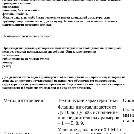
приварные кольца,
прокладки,
шпильки, болты и гайки,
фланцы, шайбы.
Можно заказать любой или несколько видов крепежной арматуры для
трубопровода, емкостей и других нужд. Компания готова исполнить заказ с
наименьшими потерями для вас.
Особенности изготовления:
Производство деталей, которыми являются фланцы свободные на приварном
кольце, ведется несколькими способами. Они заключаются в:
штамповке;
гибке проката из листов стали;
ковке;
резке;
Для деталей этого вида характерен особый вид стали — с кремнием, который не
допускает кислородно­углеродной реакции, что обеспечивает однородность
структуры стали, увеличивает прочность. Тщательность изготовления говорит о
надежности и безопасности изделия и о его долговечности.
Метод изготовления
Технические характеристики
Обозн
Фланцы изготавливаются от
Стал
Ду 10 до Ду 500, исполнение
мм на
присоединительных размеров
стал
– 1 — 5, 8, 9.
Условное давление от 0,1 МПа
Из сортового