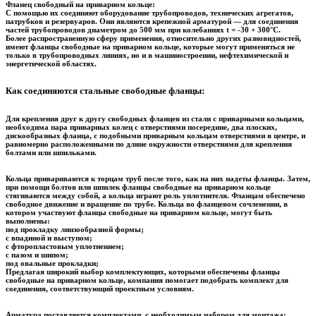
Фланец свободный на приварном кольце:
С помощью их соединяют оборудование трубопроводов, технических агрегатов,
патрубков и резервуаров. Они являются крепежной арматурой — для соединения
частей трубопроводов диаметром до 500 мм при колебаниях t = ­-30 + 300°С.
Более распространенную сферу применения, относительно других разновидностей,
имеют фланцы свободные на приварном кольце, которые могут применяться не
только в трубопроводных линиях, но и в машиностроении, нефтехимической и
энергетической областях.
Как соединяются стальные свободные фланцы:
Для крепления друг к другу свободных фланцев из стали с приварными кольцами,
необходима пара приварных колец с отверстиями посередине, два плоских,
дискообразных фланца, с подобными приварным кольцам отверстиями в центре, и
равномерно расположенными по длине окружности отверстиями для крепления
болтами или шпильками.
Кольца привариваются к торцам труб после того, как на них надеты фланцы. Затем,
при помощи болтов или шпилек фланцы свободные на приварном кольце
стягиваются между собой, а кольца играют роль уплотнителя. Фланцам обеспечено
свободное движение и вращение по трубе. Кольца во фланцевом сочленении, в
котором участвуют фланцы свободные на приварном кольце, могут быть
выполнены:
под прокладку линзообразной формы;
с впадиной и выступом;
с фторопластовым уплотнением;
с пазом и шипом;
под овальные прокладки;
Предлагая широкий выбор комплектующих, которыми обеспечены фланцы
свободные на приварном кольце, компания помогает подобрать комплект для
соединения, соответствующий проектным условиям.
Арматура поставляется комплектами, с необходимым набором для монтажа: