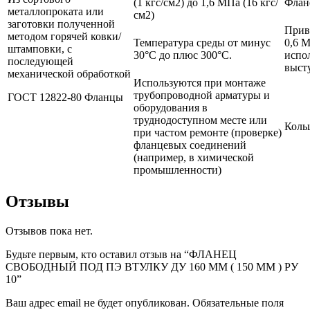
(1 кгс/см2) до 1,6 МПа (16 кгс/
Флан
металлопроката или
см2)
заготовки полученной
Прив
методом горячей ковки/
Температура среды от минус
0,6 М
штамповки, с
30°С до плюс 300°С.
испо
последующей
выст
механической обработкой
Используются при монтаже
трубопроводной арматуры и
ГОСТ 12822-80 Фланцы
оборудования в
труднодоступном месте или
Коль
при частом ремонте (проверке)
фланцевых соединений
(например, в химической
промышленности)
Отзывы
Отзывов пока нет.
Будьте первым, кто оставил отзыв на “ФЛАНЕЦ
СВОБОДНЫЙ ПОД ПЭ ВТУЛКУ ДУ 160 ММ ( 150 ММ ) РУ
10”
Ваш адрес email не будет опубликован.
Обязательные поля