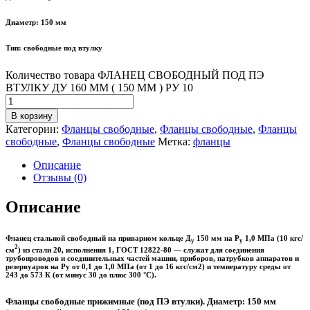
Диаметр: 150 мм
Тип: свободные под втулку
Количество товара ФЛАНЕЦ СВОБОДНЫЙ ПОД ПЭ
ВТУЛКУ ДУ 160 ММ ( 150 ММ ) РУ 10
В корзину
Категории:
Фланцы свободные
,
Фланцы свободные
,
Фланцы
свободные
,
Фланцы свободные
Метка:
фланцы
Описание
Отзывы (0)
Описание
Фланец стальной свободный на приварном кольце Д
150 мм на Р
1,0 МПа (10 кгс/
у
у
2
см
) из стали 20, исполнения 1, ГОСТ 12822-80 — служат для соединения
трубопроводов и соединительных частей машин, приборов, патрубков аппаратов и
резервуаров на Ру от 0,1 до 1,0 МПа (от 1 до 16 кгс/см2) и температуру среды от
243 до 573 К (от минус 30 до плюс 300 °С).
Фланцы свободные прижимные (под ПЭ втулки). Диаметр: 150 мм