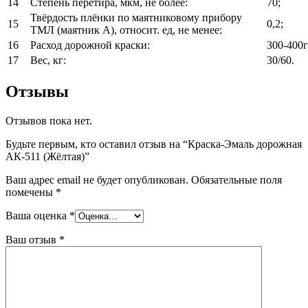
14
Степень перетира, мкм, не более:
70;
Твёрдость плёнки по маятниковому прибору
15
0,2;
ТМЛ (маятник А), относит. ед, не менее:
16
Расход дорожной краски:
300-400г
17
Вес, кг:
30/60.
Отзывы
Отзывов пока нет.
Будьте первым, кто оставил отзыв на “Краска-Эмаль дорожная
АК-511 (Жёлтая)”
Ваш адрес email не будет опубликован.
Обязательные поля
помечены
*
Ваша оценка
*
Ваш отзыв
*