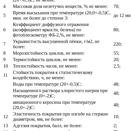
4
Массовая доля нелетучих веществ, % не менее:
70;
Время высыхания при температуре (20,0+-0,5)С,
5
до 12 ми
мин. не более до степени 3:
Коэффициент диффузного отражения
6
(коэффициент яркости, белена) по
80;
фотоблескометру ФБ-2,%, не менее:
Укрывистость высушенной пёнки, г/м2, не
7
220;
более:
8
Морозостойкость циклов, не менее:
55;
9
Термостойкость циклов, не менее:
20;
10
Теплостойкость часов, не менее:
2,5;
Стойкость покрытия к статистическому
11
воздействию, ч, не менее:
Воды при температуре (20+-0,5)С:
48;
Насыщенного раствора хлористого натрия при
48;
температуре (0+-2)С:
авиационного керосина при температуре
48;
(20,0+-2)С:
Эластичность покрытия при изгибе на стержне
12
10;
диаметром, мм, не более:
13
Адгезия покрытия, балл, не более:
2;