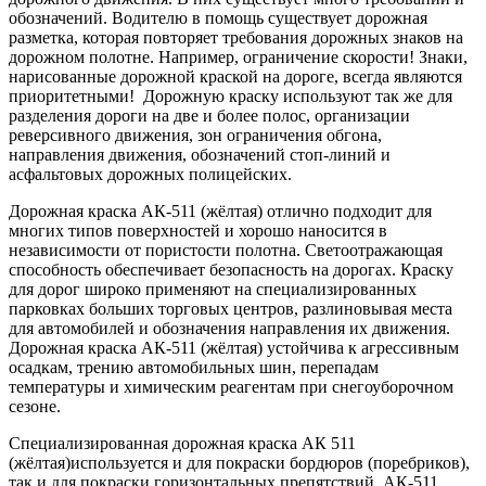
обозначений. Водителю в помощь существует дорожная
разметка, которая повторяет требования дорожных знаков на
дорожном полотне. Например, ограничение скорости! Знаки,
нарисованные дорожной краской на дороге, всегда являются
приоритетными! Дорожную краску используют так же для
разделения дороги на две и более полос, организации
реверсивного движения, зон ограничения обгона,
направления движения, обозначений стоп-линий и
асфальтовых дорожных полицейских.
Дорожная краска АК-511 (жёлтая) отлично подходит для
многих типов поверхностей и хорошо наносится в
независимости от пористости полотна. Светоотражающая
способность обеспечивает безопасность на дорогах. Краску
для дорог широко применяют на специализированных
парковках больших торговых центров, разлиновывая места
для автомобилей и обозначения направления их движения.
Дорожная краска АК-511 (жёлтая) устойчива к агрессивным
осадкам, трению автомобильных шин, перепадам
температуры и химическим реагентам при снегоуборочном
сезоне.
Специализированная дорожная краска АК 511
(жёлтая)используется и для покраски бордюров (поребриков),
так и для покраски горизонтальных препятствий. АК-511