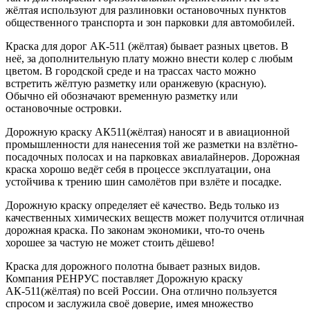
жёлтая используют для разлиновки остановочных пунктов
общественного транспорта и зон парковки для автомобилей.
Краска для дорог АК-511 (жёлтая) бывает разных цветов. В
неё, за дополнительную плату можно внести колер с любым
цветом. В городской среде и на трассах часто можно
встретить жёлтую разметку или оранжевую (красную).
Обычно ей обозначают временную разметку или
остановочные островки.
Дорожную краску АК511(жёлтая) наносят и в авиационной
промышленности для нанесения той же разметки на взлётно-
посадочных полосах и на парковках авиалайнеров. Дорожная
краска хорошо ведёт себя в процессе эксплуатации, она
устойчива к трению шин самолётов при взлёте и посадке.
Дорожную краску определяет её качество. Ведь только из
качественных химических веществ может получится отличная
дорожная краска. По законам экономики, что-то очень
хорошее за частую не может стоить дёшево!
Краска для дорожного полотна бывает разных видов.
Компания РЕНРУС поставляет Дорожную краску
АК-511(жёлтая) по всей России. Она отлично пользуется
спросом и заслужила своё доверие, имея множество