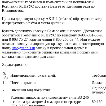
положительных отзывов и комментарий от покупателей.
Компания РЕНРУС доставит Вам её от Калининграда до
Владивостока.
Цена на дорожную краску АК-511 (жёлтая) образуется исходя
из требуемого объёма и места доставки.
Купить дорожную краску в Самаре очень просто. Достаточно
обратиться в компанию РЕНРУС по телефону 8-903-301-55-96
или 8-903-75-27 горячая линия 8-800-250-63-44. Или можете
оставить заявку на дорожную краску, написав на электронную
почту
info@renrus.ru
заявку в произвольной форме и
желательно прикрепить реквизиты компании с обратными
контактными данными для связи.
Характеристики:
№
Наименование показателей:
Требова
п/п
1
Цвет покрытия:
Должен 
Однород
2
Внешний вид покрытия:
пузырей
Условная вязкость по вискозиметру типа В3-246
3
с соплом диаметром 4 мм. при теппературе
80-160;
(20+-0,5)С, не мение: