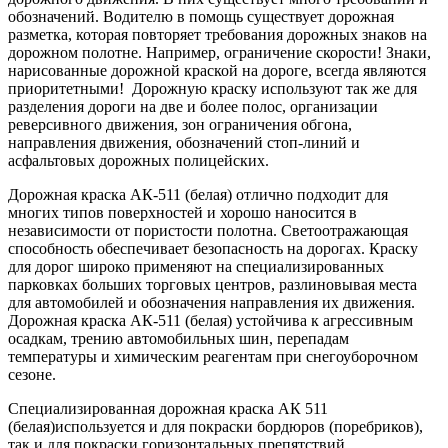
обозначений. Водителю в помощь существует дорожная
разметка, которая повторяет требования дорожных знаков на
дорожном полотне. Например, ограничение скорости! Знаки,
нарисованные дорожной краской на дороге, всегда являются
приоритетными! Дорожную краску используют так же для
разделения дороги на две и более полос, организации
реверсивного движения, зон ограничения обгона,
направления движения, обозначений стоп-линий и
асфальтовых дорожных полицейских.
Дорожная краска АК-511 (белая) отлично подходит для
многих типов поверхностей и хорошо наносится в
независимости от пористости полотна. Светоотражающая
способность обеспечивает безопасность на дорогах. Краску
для дорог широко применяют на специализированных
парковках больших торговых центров, разлиновывая места
для автомобилей и обозначения направления их движения.
Дорожная краска АК-511 (белая) устойчива к агрессивным
осадкам, трению автомобильных шин, перепадам
температуры и химическим реагентам при снегоуборочном
сезоне.
Специализированная дорожная краска АК 511
(белая)используется и для покраски бордюров (поребриков),
так и для покраски горизонтальных препятствий.