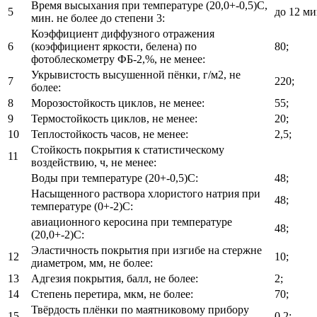
Время высыхания при температуре (20,0+-0,5)С,
5
до 12 ми
мин. не более до степени 3:
Коэффициент диффузного отражения
6
(коэффициент яркости, белена) по
80;
фотоблескометру ФБ-2,%, не менее:
Укрывистость высушенной пёнки, г/м2, не
7
220;
более:
8
Морозостойкость циклов, не менее:
55;
9
Термостойкость циклов, не менее:
20;
10
Теплостойкость часов, не менее:
2,5;
Стойкость покрытия к статистическому
11
воздействию, ч, не менее:
Воды при температуре (20+-0,5)С:
48;
Насыщенного раствора хлористого натрия при
48;
температуре (0+-2)С:
авиационного керосина при температуре
48;
(20,0+-2)С:
Эластичность покрытия при изгибе на стержне
12
10;
диаметром, мм, не более:
13
Адгезия покрытия, балл, не более:
2;
14
Степень перетира, мкм, не более:
70;
Твёрдость плёнки по маятниковому прибору
15
0,2;