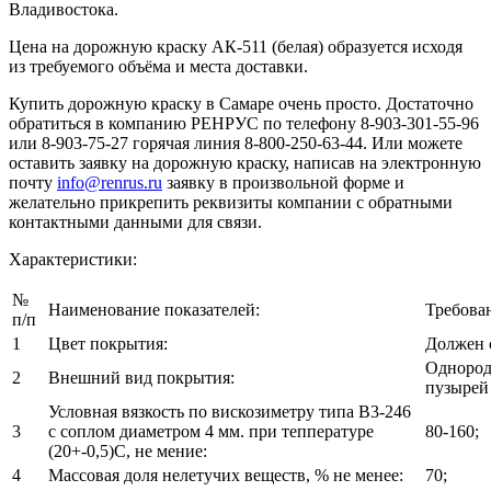
Владивостока.
Цена на дорожную краску АК-511 (белая) образуется исходя
из требуемого объёма и места доставки.
Купить дорожную краску в Самаре очень просто. Достаточно
обратиться в компанию РЕНРУС по телефону 8-903-301-55-96
или 8-903-75-27 горячая линия 8-800-250-63-44. Или можете
оставить заявку на дорожную краску, написав на электронную
почту
info@renrus.ru
заявку в произвольной форме и
желательно прикрепить реквизиты компании с обратными
контактными данными для связи.
Характеристики:
№
Наименование показателей:
Требова
п/п
1
Цвет покрытия:
Должен 
Однород
2
Внешний вид покрытия:
пузырей
Условная вязкость по вискозиметру типа В3-246
3
с соплом диаметром 4 мм. при теппературе
80-160;
(20+-0,5)С, не мение:
4
Массовая доля нелетучих веществ, % не менее:
70;