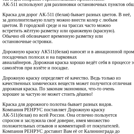
АК-511 используют для разлиновки остановочных пунктов обще
Краска для дорог АК-511 (белая) бывает разных цветов. В неё,
за дополнительную плату можно внести колер с любым
цветом. В городской среде и на трассах часто можно
встретить жёлтую разметку или оранжевую (красную).
Обычно ей обозначают временную разметку или
остановочные островки.
Дорожную краску АК511(белая) наносят и в авиационной пром
посадочных полосах и на парковках
авиалайнеров. Дорожная краска хорошо ведёт себя в процессе 
самолётов при взлёте и посадке.
Дорожную краску определяет её качество. Ведь только из
качественных химических веществ может получится отличная
дорожная краска. По законам экономики, что-то очень
хорошее за частую не может стоить дёшево!
Краска для дорожного полотна бывает разных видов.
Компания РЕНРУС поставляет Дорожную краску
АК-511(белая) по всей России. Она отлично пользуется
спросом и заслужила своё доверие, имея множество
положительных отзывов и комментарий от покупателей.
Компания РЕНРУС доставит Вам её от Калининграда до