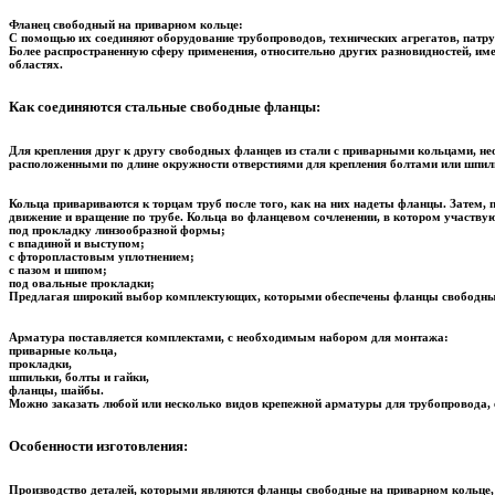
Фланец свободный на приварном кольце:
С помощью их соединяют оборудование трубопроводов, технических агрегатов, патруб
Более распространенную сферу применения, относительно других разновидностей, им
областях.
Как соединяются стальные свободные фланцы:
Для крепления друг к другу свободных фланцев из стали с приварными кольцами, не
расположенными по длине окружности отверстиями для крепления болтами или шпил
Кольца привариваются к торцам труб после того, как на них надеты фланцы. Затем,
движение и вращение по трубе. Кольца во фланцевом сочленении, в котором участв
под прокладку линзообразной формы;
с впадиной и выступом;
с фторопластовым уплотнением;
с пазом и шипом;
под овальные прокладки;
Предлагая широкий выбор комплектующих, которыми обеспечены фланцы свободные 
Арматура поставляется комплектами, с необходимым набором для монтажа:
приварные кольца,
прокладки,
шпильки, болты и гайки,
фланцы, шайбы.
Можно заказать любой или несколько видов крепежной арматуры для трубопровода, е
Особенности изготовления:
Производство деталей, которыми являются фланцы свободные на приварном кольце, 