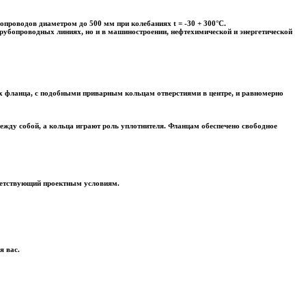
проводов диаметром до 500 мм при колебаниях t = ­-30 + 300°С.
трубопроводных линиях, но и в машиностроении, нефтехимической и энергетической
ых фланца, с подобными приварным кольцам отверстиями в центре, и равномерно
ежду собой, а кольца играют роль уплотнителя. Фланцам обеспечено свободное
ветствующий проектным условиям.
я вас.