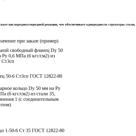
скает кислородно­углеродной реакции, что обеспечивает однородность структуры стали,
ачение при заказе (пример)
ьной свободный фланец Dy 50
 Рy 0,6 МПа (6 кгс/см2) из
и Ст3сп
ец 50-6 Ст3сп ГОСТ 12822-80
арное кольцо Dy 50 мм на Рy
Па (6 кгс/см2) из стали 35,
лнения 1 (с соединительным
упом)
цо 1-50-6 Ст 35 ГОСТ 12822-80