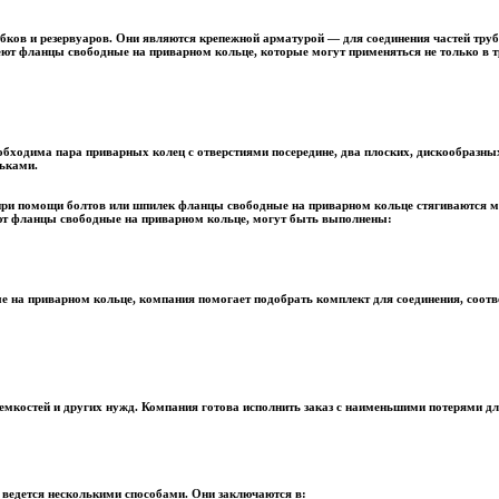
ков и резервуаров. Они являются крепежной арматурой — для соединения частей трубо
еют фланцы свободные на приварном кольце, которые могут применяться не только в 
обходима пара приварных колец с отверстиями посередине, два плоских, дискообразн
ьками.
 при помощи болтов или шпилек фланцы свободные на приварном кольце стягиваются м
уют фланцы свободные на приварном кольце, могут быть выполнены:
на приварном кольце, компания помогает подобрать комплект для соединения, соот
мкостей и других нужд. Компания готова исполнить заказ с наименьшими потерями дл
ведется несколькими способами. Они заключаются в: