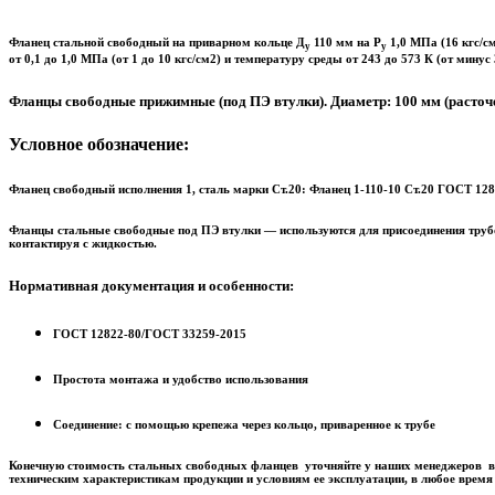
Фланец стальной свободный на приварном кольце Д
110 мм на Р
1,0 МПа (16 кгс/с
у
у
от 0,1 до 1,0 МПа (от 1 до 10 кгс/см2) и температуру среды от 243 до 573 К (от минус 
Фланцы свободные прижимные (под ПЭ втулки). Диаметр: 100 мм (расточ
Условное обозначение:
Фланец свободный исполнения 1, сталь марки Ст.20: Фланец 1-110-10 Ст.20 ГОСТ 1
Фланцы стальные свободные под ПЭ втулки — используются для присоединения трубоп
контактируя с жидкостью.
Нормативная документация и особенности:
ГОСТ 12822-80/ГОСТ 33259-2015
Простота монтажа и удобство использования
Соединение: с помощью крепежа через кольцо, приваренное к трубе
Конечную стоимость стальных свободных фланцев уточняйте у наших менеджеров в
техническим характеристикам продукции и условиям ее эксплуатации, в любое время –