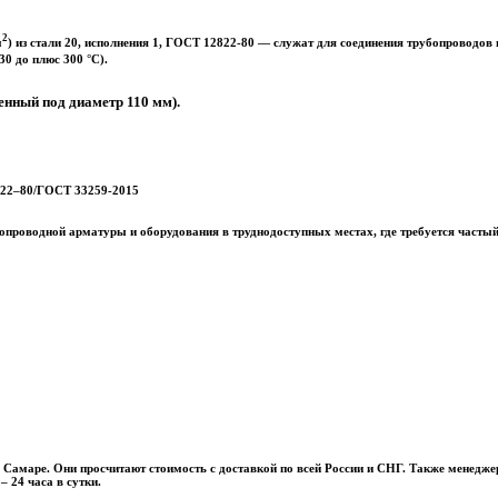
2
м
) из стали 20, исполнения 1, ГОСТ 12822-80 — служат для соединения трубопроводов
30 до плюс 300 °С).
енный под диаметр 110 мм).
2822–80/ГОСТ 33259-2015
роводной арматуры и оборудования в труднодоступных местах, где требуется частый 
 Самаре. Они просчитают стоимость с доставкой по всей России и СНГ. Также менед
 24 часа в сутки.