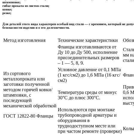
штамповке;
гибке проката из листов стали;
ковке;
резке;
Для деталей этого вида характерен особый вид стали — с кремнием, который не допу
безопасности изделия и о его долговечности.
Метод изготовления
Технические характеристики
Обозн
Фланцы изготавливаются от
Стал
Ду 10 до Ду 500, исполнение
мм на
присоединительных размеров
стал
– 1 — 5, 8, 9.
Условное давление от 0,1 МПа
Из сортового
(1 кгс/см2) до 1,6 МПа (16 кгс/
Флан
металлопроката или
см2)
заготовки полученной
Прив
методом горячей ковки/
Температура среды от минус
0,6 М
штамповки, с
30°С до плюс 300°С.
испо
последующей
выст
механической обработкой
Используются при монтаже
трубопроводной арматуры и
ГОСТ 12822-80 Фланцы
оборудования в
труднодоступном месте или
Коль
при частом ремонте (проверке)