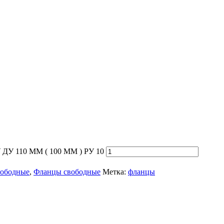
У 110 ММ ( 100 ММ ) РУ 10
вободные
,
Фланцы свободные
Метка:
фланцы