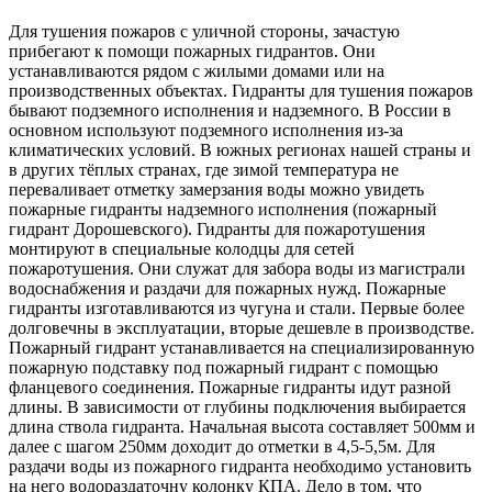
Для тушения пожаров с уличной стороны, зачастую
прибегают к помощи пожарных гидрантов. Они
устанавливаются рядом с жилыми домами или на
производственных объектах. Гидранты для тушения пожаров
бывают подземного исполнения и надземного. В России в
основном используют подземного исполнения из-за
климатических условий. В южных регионах нашей страны и
в других тёплых странах, где зимой температура не
переваливает отметку замерзания воды можно увидеть
пожарные гидранты надземного исполнения (пожарный
гидрант Дорошевского). Гидранты для пожаротушения
монтируют в специальные колодцы для сетей
пожаротушения. Они служат для забора воды из магистрали
водоснабжения и раздачи для пожарных нужд. Пожарные
гидранты изготавливаются из чугуна и стали. Первые более
долговечны в эксплуатации, вторые дешевле в производстве.
Пожарный гидрант устанавливается на специализированную
пожарную подставку под пожарный гидрант с помощью
фланцевого соединения. Пожарные гидранты идут разной
длины. В зависимости от глубины подключения выбирается
длина ствола гидранта. Начальная высота составляет 500мм и
далее с шагом 250мм доходит до отметки в 4,5-5,5м. Для
раздачи воды из пожарного гидранта необходимо установить
на него водораздаточну колонку КПА. Дело в том, что